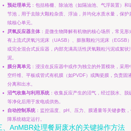
预处理单元
：包括格栅、除油池（如隔油池、气浮装置）和
节池，用于去除大颗粒杂质、浮油，并均化水质水量，保护
续核心单元。
厌氧反应器主体
：是微生物降解有机物的核心场所，常见形
有上流式厌氧污泥床（UASB）、膨胀颗粒污泥床（EGSB
或完全混合式反应器，内部充满高活性厌氧颗粒污泥或絮状
泥。
膜分离单元
：浸没在反应器中或作为独立的外置模块，采用
空纤维、平板或管式有机膜（如PVDF）或陶瓷膜，负责固
分离和出水。
沼气收集与利用系统
：收集反应产生的沼气，经过脱水、脱
等净化后用于发电或供热。
自动控制系统
：监控温度、pH、压力、膜通量等关键参数，
障系统稳定运行。
三、AnMBR处理餐厨废水的关键操作方法