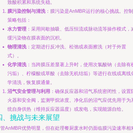
致酸积累和系统失稳。
膜污染控制与清洗
：膜污染是AnMBR运行的核心挑战。控
策略包括：
水力管理
：采用间歇抽吸、低压恒流或脉动流等操作模式，
缓污染物在膜表面的沉积。
物理清洗
：定期进行反冲洗、松弛或表面擦洗（对于外置
式）。
化学清洗
：当跨膜压差显著上升时，使用次氯酸钠（去除有
污垢）、柠檬酸或草酸（去除无机结垢）等进行在线或离线
学清洗，恢复膜通量。
沼气安全管理与利用
：确保反应器和沼气系统密闭性，设置
火器和安全阀，监测甲烷浓度。净化后的沼气应优先用于为
统自身供热（维持反应器温度）或发电，实现能源自给。
四、挑战与未来展望
尽管AnMBR优势明显，但在处理餐厨废水时仍面临膜污染速率相