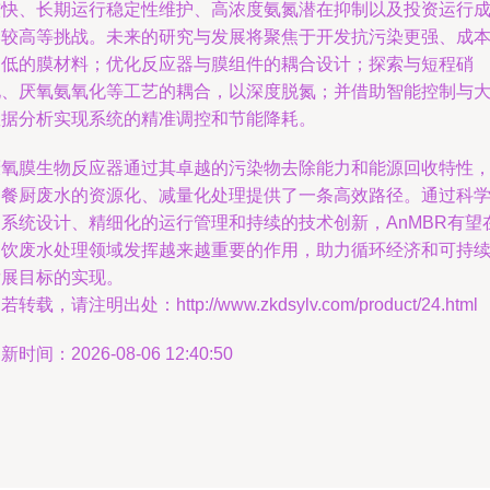
较快、长期运行稳定性维护、高浓度氨氮潜在抑制以及投资运行
本较高等挑战。未来的研究与发展将聚焦于开发抗污染更强、成
更低的膜材料；优化反应器与膜组件的耦合设计；探索与短程硝
化、厌氧氨氧化等工艺的耦合，以深度脱氮；并借助智能控制与
数据分析实现系统的精准调控和节能降耗。
厌氧膜生物反应器通过其卓越的污染物去除能力和能源回收特性
为餐厨废水的资源化、减量化处理提供了一条高效路径。通过科
的系统设计、精细化的运行管理和持续的技术创新，AnMBR有望
餐饮废水处理领域发挥越来越重要的作用，助力循环经济和可持
发展目标的实现。
若转载，请注明出处：http://www.zkdsylv.com/product/24.html
新时间：2026-08-06 12:40:50