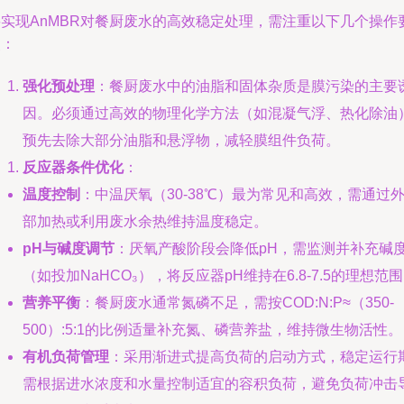
要实现AnMBR对餐厨废水的高效稳定处理，需注重以下几个操作
点：
强化预处理
：餐厨废水中的油脂和固体杂质是膜污染的主要
因。必须通过高效的物理化学方法（如混凝气浮、热化除油
预先去除大部分油脂和悬浮物，减轻膜组件负荷。
反应器条件优化
：
温度控制
：中温厌氧（30-38℃）最为常见和高效，需通过
部加热或利用废水余热维持温度稳定。
pH与碱度调节
：厌氧产酸阶段会降低pH，需监测并补充碱
（如投加NaHCO₃），将反应器pH维持在6.8-7.5的理想范
营养平衡
：餐厨废水通常氮磷不足，需按COD:N:P≈（350-
500）:5:1的比例适量补充氮、磷营养盐，维持微生物活性。
有机负荷管理
：采用渐进式提高负荷的启动方式，稳定运行
需根据进水浓度和水量控制适宜的容积负荷，避免负荷冲击