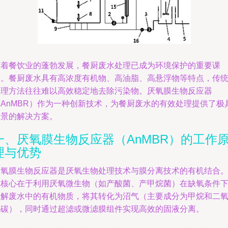
随着餐饮业的蓬勃发展，餐厨废水处理已成为环境保护的重要课
题。餐厨废水具有高浓度有机物、高油脂、高悬浮物等特点，传
处理方法往往难以高效稳定地去除污染物。厌氧膜生物反应器
（AnMBR）作为一种创新技术，为餐厨废水的有效处理提供了极
前景的解决方案。
一、厌氧膜生物反应器（AnMBR）的工作
理与优势
厌氧膜生物反应器是厌氧生物处理技术与膜分离技术的有机结合
其核心在于利用厌氧微生物（如产酸菌、产甲烷菌）在缺氧条件
分解废水中的有机物质，将其转化为沼气（主要成分为甲烷和二
化碳），同时通过超滤或微滤膜组件实现高效的固液分离。